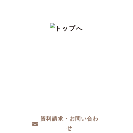
CONTACT
注文住宅をお考えの方、分譲地についてや土
地探し、家づくりのこと、お金のことや、デ
ザインや性能など、わからないこと、こだわ
りたいこと、ご相談ください。
資料請求・お問い合わ
せ