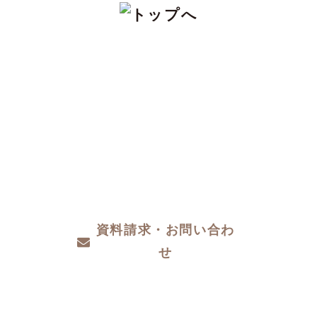
CONTACT
注文住宅をお考えの方、分譲地についてや土
地探し、家づくりのこと、お金のことや、デ
ザインや性能など、わからないこと、こだわ
りたいこと、ご相談ください。
資料請求・お問い合わ
せ