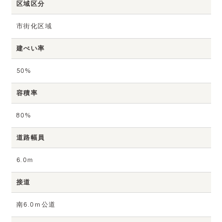
区域区分
市街化区域
建ぺい率
50%
容積率
80%
道路幅員
6.0ｍ
接道
南6.0ｍ公道