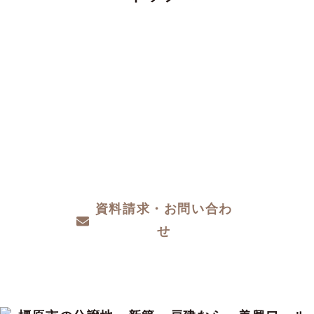
CONTACT
注文住宅をお考えの方、分譲地についてや土
地探し、家づくりのこと、お金のことや、デ
ザインや性能など、わからないこと、こだわ
りたいこと、ご相談ください。
資料請求・お問い合わ
せ