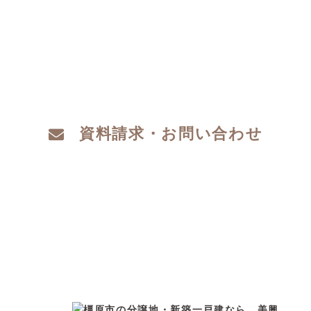
注文住宅をお考えの方、分譲地についてや土
地探し、家づくりのこと、お金のことや、デ
ザインや性能など、わからないこと、こだわ
りたいこと、ご相談ください。
資料請求・お問い合わせ