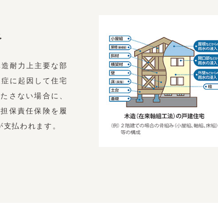
象
構造耐力上主要な部
暇症に起因して住宅
満たさない場合に、
庇担保責任保険を履
が支払われます。