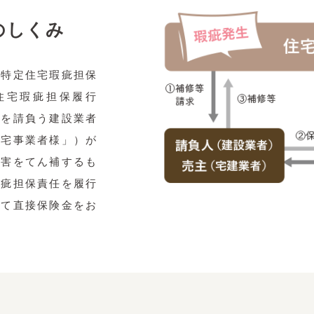
のしくみ
「特定住宅瑕疵担保
住宅瑕疵担保履行
設を請負う建設業者
住宅事業者様」）が
損害をてん補するも
瑕疵担保責任を履行
して直接保険金をお