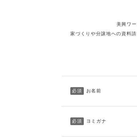
美興ワー
家づくりや分譲地への資料請
必須
お名前
必須
ヨミガナ