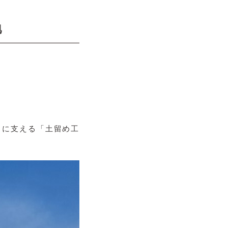
地
うに支える「土留め工