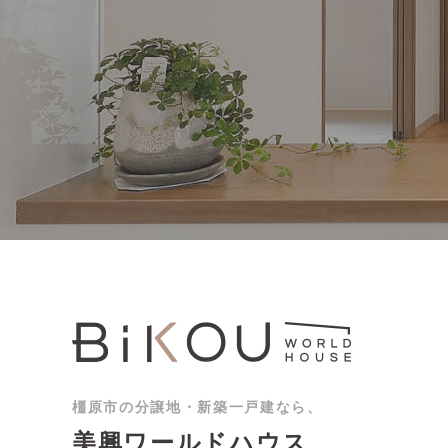
橿原市の分譲地・新築一戸建なら、
美興ワールドハウス