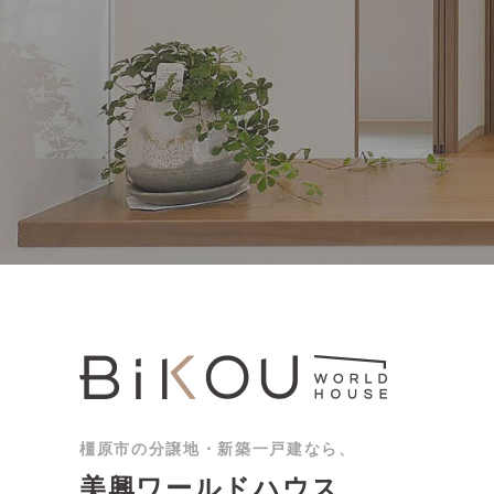
橿原市の分譲地・新築一戸建なら、
美興ワールドハウス